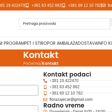
381 19 422470
+381 63 452 882
+381 69 12 10 782
fl
NI PROGRAM
PET I STIROPOR AMBALAŽA
DOSTAVA
INFO K
Kontakt
Početna
/
Kontakt
Kontakt podaci
+381 19 422470
+381 63 452 882
+381 69 12 10 782
florazajecar@gmail.com
Radno vreme
Ponedeljak - Petak 9:00 - 18:00