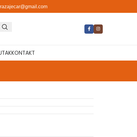
orazajecar@gmail.com
UTAK
KONTAKT