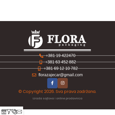
+381 19 422470
+381 63 452 882
+381 69 12 10 782
florazajecar@gmail.com
© Copyright 2026. Sva prava zadržana.
izrada sajtova i online prodavnica