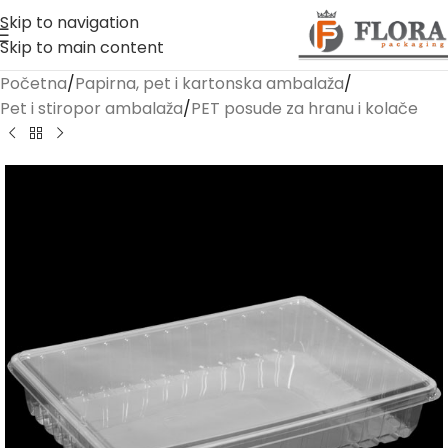
Skip to navigation
Skip to main content
Početna
/
Papirna, pet i kartonska ambalaža
/
Pet i stiropor ambalaža
/
PET posude za hranu i kolače