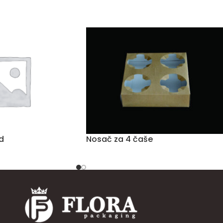
d
Nosač za 4 čaše