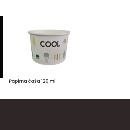
Papirna čaša 120 ml
Papirna čaša 