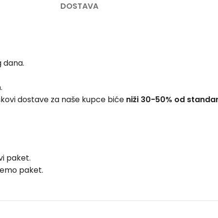
DOSTAVA
g dana.
.
škovi dostave za naše kupce biće
niži 30-50% od standa
i paket.
ljemo paket.