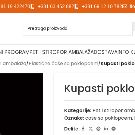
381 19 422470
+381 63 452 882
+381 69 12 10 782
fl
NI PROGRAM
PET I STIROPOR AMBALAŽA
DOSTAVA
INFO K
or ambalaža
/
Plastične čaše sa poklopcem
/
Kupasti poklo
Kupasti poklo
Kategorije:
Pet i stiropor am
Oznake:
case sa poklopcem
,
Delite: