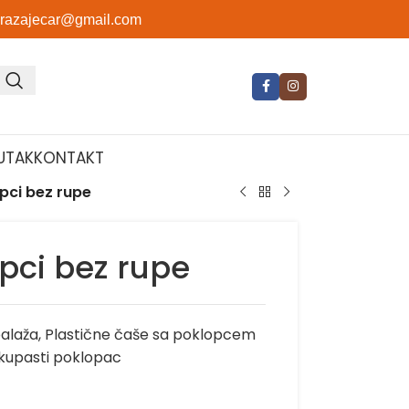
orazajecar@gmail.com
UTAK
KONTAKT
pci bez rupe
pci bez rupe
balaža
,
Plastične čaše sa poklopcem
kupasti poklopac