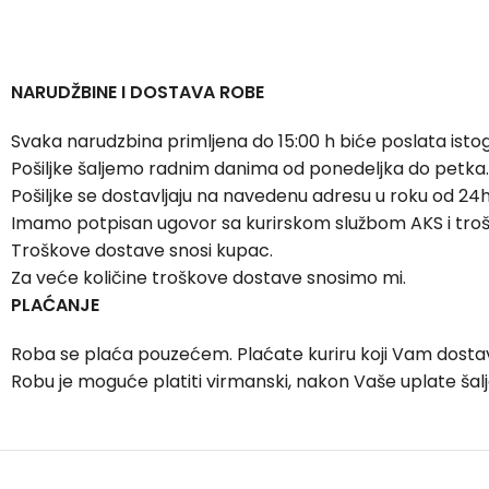
NARUDŽBINE I DOSTAVA ROBE
Svaka narudzbina primljena do 15:00 h biće poslata isto
Pošiljke šaljemo radnim danima od ponedeljka do petka.
Pošiljke se dostavljaju na navedenu adresu u roku od 24h
Imamo potpisan ugovor sa kurirskom službom AKS i tro
Troškove dostave snosi kupac.
Za veće količine troškove dostave snosimo mi.
PLAĆANJE
Roba se plaća pouzećem. Plaćate kuriru koji Vam dostav
Robu je moguće platiti virmanski, nakon Vaše uplate ša