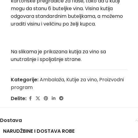
kartonske pregradice za flaše, tako da u kutiji
mogu da stanu 6 buteljke vina. Visina kutija
odgovara standardnim buteljkama, a možemo
uraditi visinu i veličinu po želji kupca.
Na slikama je prikazana kutija za vino sa
unutrašnje i spoljašnje strane.
Kategorije:
Ambalaža
,
Kutije za vino
,
Proizvodni
program
Delite:
Dostava
NARUDŽBINE I DOSTAVA ROBE