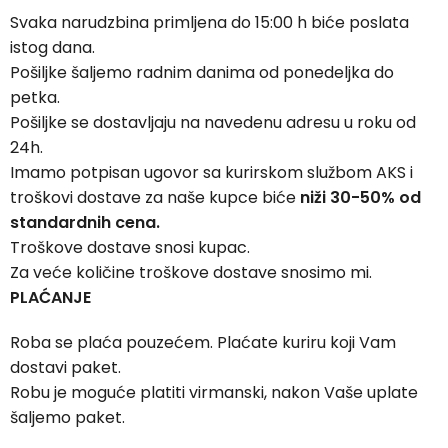
Svaka narudzbina primljena do 15:00 h biće poslata
istog dana.
Pošiljke šaljemo radnim danima od ponedeljka do
petka.
Pošiljke se dostavljaju na navedenu adresu u roku od
24h.
Imamo potpisan ugovor sa kurirskom službom AKS i
troškovi dostave za naše kupce biće
niži 30-50% od
standardnih cena.
Troškove dostave snosi kupac.
Za veće količine troškove dostave snosimo mi.
PLAĆANJE
Roba se plaća pouzećem. Plaćate kuriru koji Vam
dostavi paket.
Robu je moguće platiti virmanski, nakon Vaše uplate
šaljemo paket.