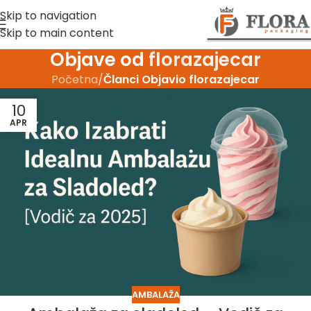
Skip to navigation
Skip to main content
Objave od
florazajecar
Početna
/
Članci Objavio florazajecar
10
APR
AMBALAŽA