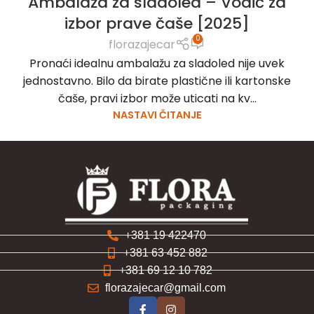
Ambalaža za sladoled – Vodič za
izbor prave čaše [2025]
0
florazajecar
Pronaći idealnu ambalažu za sladoled nije uvek
jednostavno. Bilo da birate plastične ili kartonske
čaše, pravi izbor može uticati na kv...
NASTAVI ČITANJE
+381 19 422470
+381 63 452 882
+381 69 12 10 782
florazajecar@gmail.com