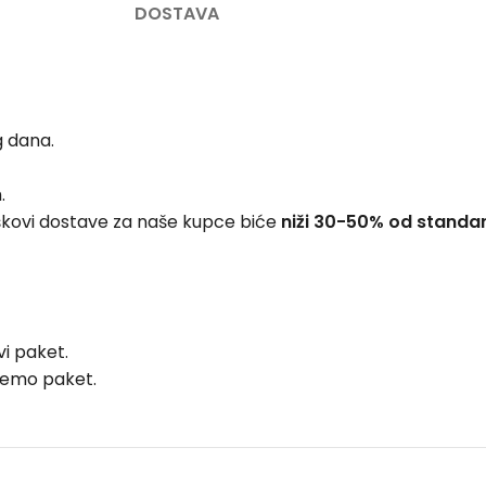
DOSTAVA
g dana.
.
škovi dostave za naše kupce biće
niži 30-50% od standa
i paket.
ljemo paket.