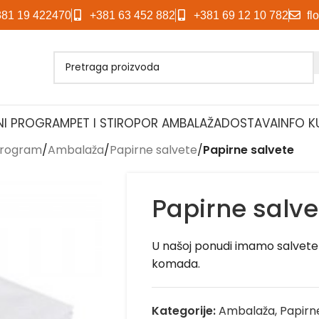
381 19 422470
+381 63 452 882
+381 69 12 10 782
fl
NI PROGRAM
PET I STIROPOR AMBALAŽA
DOSTAVA
INFO K
program
/
Ambalaža
/
Papirne salvete
/
Papirne salvete
Papirne salve
U našoj ponudi imamo salvete
komada.
Kategorije:
Ambalaža
,
Papirn