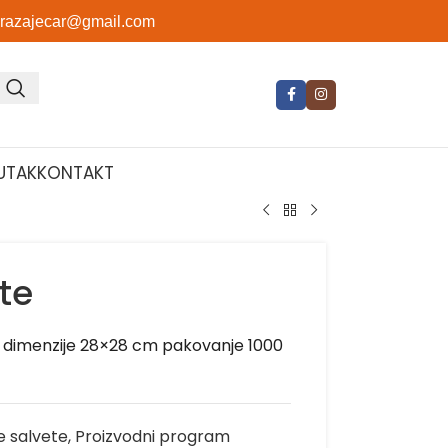
orazajecar@gmail.com
UTAK
KONTAKT
te
 dimenzije 28×28 cm pakovanje 1000
e salvete
,
Proizvodni program