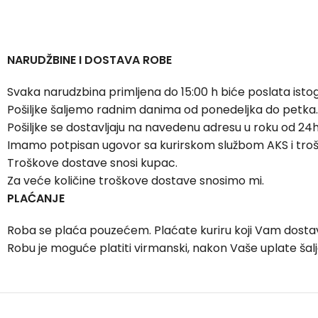
NARUDŽBINE I DOSTAVA ROBE
Svaka narudzbina primljena do 15:00 h biće poslata isto
Pošiljke šaljemo radnim danima od ponedeljka do petka.
Pošiljke se dostavljaju na navedenu adresu u roku od 24h
Imamo potpisan ugovor sa kurirskom službom AKS i tro
Troškove dostave snosi kupac.
Za veće količine troškove dostave snosimo mi.
PLAĆANJE
Roba se plaća pouzećem. Plaćate kuriru koji Vam dostav
Robu je moguće platiti virmanski, nakon Vaše uplate ša